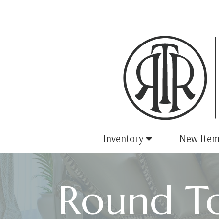
Inventory
New Item
Round To