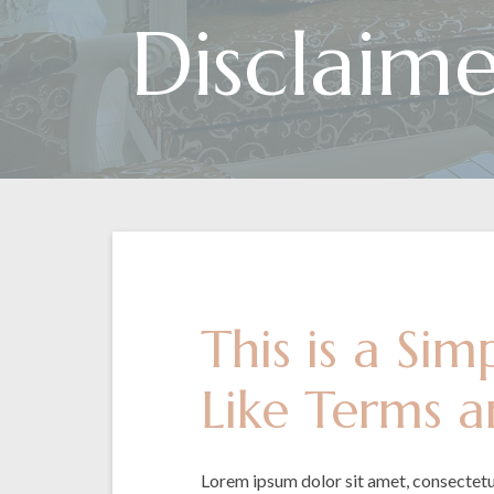
Disclaim
This is a Si
Like Terms a
Lorem ipsum dolor sit amet, consectetur