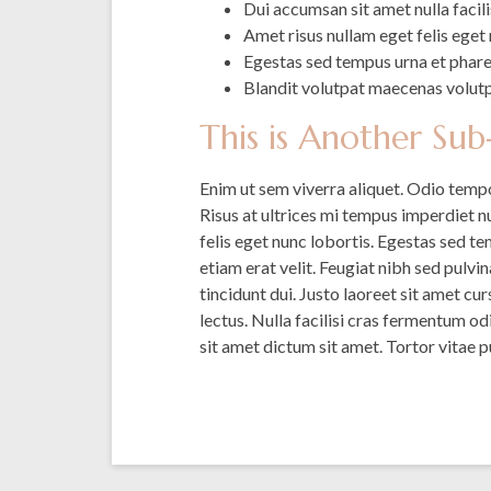
Dui accumsan sit amet nulla facil
Amet risus nullam eget felis eget 
Egestas sed tempus urna et phare
Blandit volutpat maecenas volutpa
This is Another Su
Enim ut sem viverra aliquet. Odio tempor
Risus at ultrices mi tempus imperdiet n
felis eget nunc lobortis. Egestas sed t
etiam erat velit. Feugiat nibh sed pulvi
tincidunt dui. Justo laoreet sit amet cur
lectus. Nulla facilisi cras fermentum od
sit amet dictum sit amet. Tortor vitae p