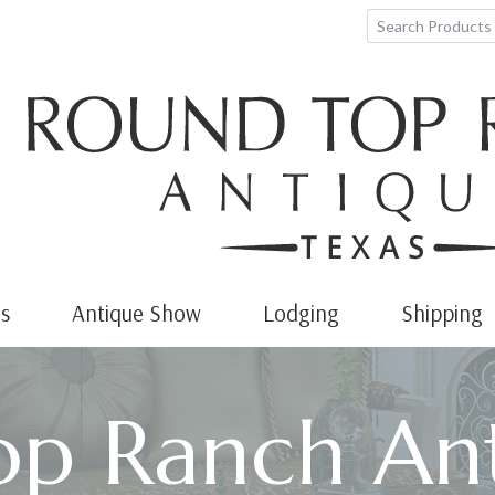
s
Antique Show
Lodging
Shipping
p Ranch Ant