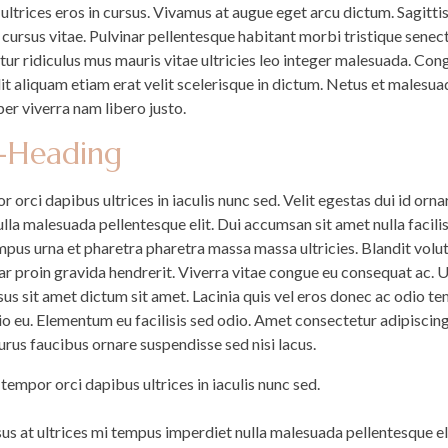
 ultrices eros in cursus. Vivamus at augue eget arcu dictum. Sagit
cursus vitae. Pulvinar pellentesque habitant morbi tristique senec
tur ridiculus mus mauris vitae ultricies leo integer malesuada. Con
t aliquam etiam erat velit scelerisque in dictum. Netus et malesu
er viverra nam libero justo.
b-Heading
 orci dapibus ultrices in iaculis nunc sed. Velit egestas dui id orna
ulla malesuada pellentesque elit. Dui accumsan sit amet nulla facil
empus urna et pharetra pharetra massa massa ultricies. Blandit vol
nar proin gravida hendrerit. Viverra vitae congue eu consequat ac. U
sus sit amet dictum sit amet. Lacinia quis vel eros donec ac odio tem
io eu. Elementum eu facilisis sed odio. Amet consectetur adipiscing 
urus faucibus ornare suspendisse sed nisi lacus.
tempor orci dapibus ultrices in iaculis nunc sed.
sus at ultrices mi tempus imperdiet nulla malesuada pellentesque eli