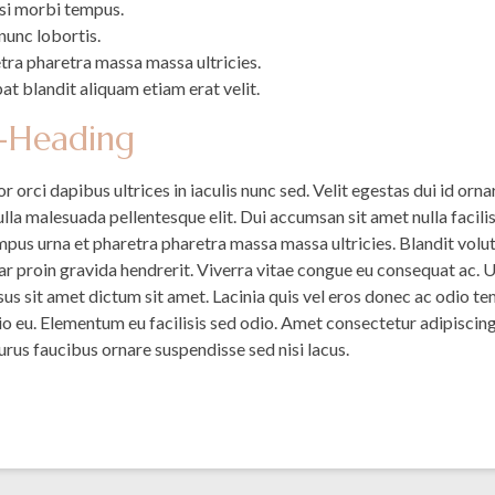
isi morbi tempus.
nunc lobortis.
tra pharetra massa massa ultricies.
t blandit aliquam etiam erat velit.
b-Heading
 orci dapibus ultrices in iaculis nunc sed. Velit egestas dui id orna
ulla malesuada pellentesque elit. Dui accumsan sit amet nulla facil
empus urna et pharetra pharetra massa massa ultricies. Blandit vol
nar proin gravida hendrerit. Viverra vitae congue eu consequat ac. U
sus sit amet dictum sit amet. Lacinia quis vel eros donec ac odio tem
io eu. Elementum eu facilisis sed odio. Amet consectetur adipiscing 
urus faucibus ornare suspendisse sed nisi lacus.