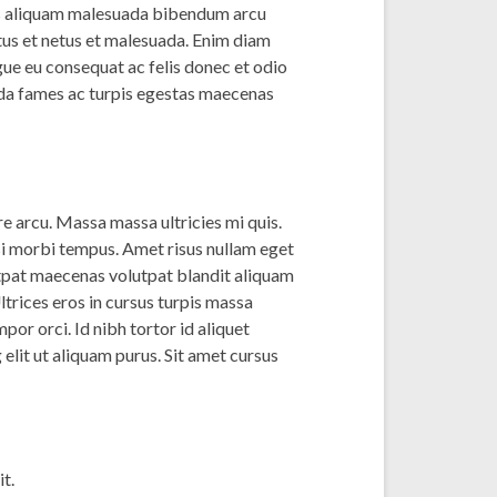
tis aliquam malesuada bibendum arcu
tus et netus et malesuada. Enim diam
gue eu consequat ac felis donec et odio
ada fames ac turpis egestas maecenas
re arcu. Massa massa ultricies mi quis.
isi morbi tempus. Amet risus nullam eget
utpat maecenas volutpat blandit aliquam
ltrices eros in cursus turpis massa
por orci. Id nibh tortor id aliquet
elit ut aliquam purus. Sit amet cursus
t.