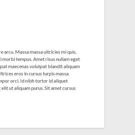
re arcu. Massa massa ultricies mi quis.
isi morbi tempus. Amet risus nullam eget
utpat maecenas volutpat blandit aliquam
ltrices eros in cursus turpis massa
por orci. Id nibh tortor id aliquet
elit ut aliquam purus. Sit amet cursus