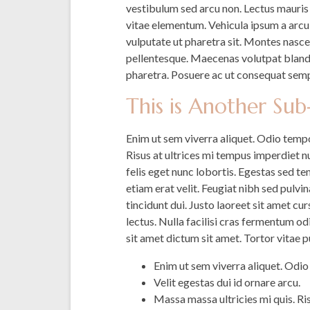
vestibulum sed arcu non. Lectus mauris
vitae elementum. Vehicula ipsum a arcu 
vulputate ut pharetra sit. Montes nasce
pellentesque. Maecenas volutpat blandi
pharetra. Posuere ac ut consequat semp
This is Another Su
Enim ut sem viverra aliquet. Odio tempor
Risus at ultrices mi tempus imperdiet n
felis eget nunc lobortis. Egestas sed t
etiam erat velit. Feugiat nibh sed pulvi
tincidunt dui. Justo laoreet sit amet cur
lectus. Nulla facilisi cras fermentum od
sit amet dictum sit amet. Tortor vitae p
Enim ut sem viverra aliquet. Odio 
Velit egestas dui id ornare arcu.
Massa massa ultricies mi quis. Ri